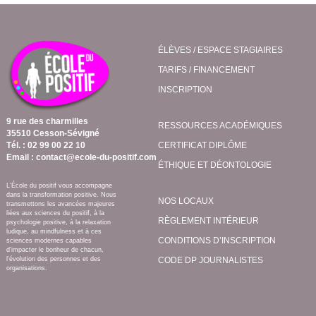
ÉLÈVES / ESPACE STAGIAIRES
TARIFS / FINANCEMENT
INSCRIPTION
9 rue des charmilles
RESSOURCES ACADÉMIQUES
35510 Cesson-Sévigné
Tél. : 02 99 00 22 10
CERTIFICAT DIPLÔME
Email : contact@ecole-du-positif.com
ÉTHIQUE ET DÉONTOLOGIE
L'École du positif vous accompagne
dans la transformation positive. Nous
NOS LOCAUX
transmettons les avancées majeures
liées aux sciences du positif, à la
RÈGLEMENT INTÉRIEUR
psychologie positive, à la relaxation
ludique, au mindfulness et à ces
CONDITIONS D’INSCRIPTION
sciences modernes capables
d'impacter le bonheur de chacun,
l'évolution des personnes et des
CODE DP JOURNALISTES
organisations.