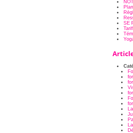
NOT
Plan
Règl
Res
SE 
Tari
Tém
Yoga
Articl
Caté
Fo
fo
fo
Vi
fo
Fo
fo
La
Ju
Pa
La
Dé