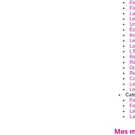
Fo
Fo
La
Le
Un
Éd
In
Le
La
L’
Re
Ré
Ou
Re
Co
Le
Le
Caté
Fo
Fo
Le
La
Mes m