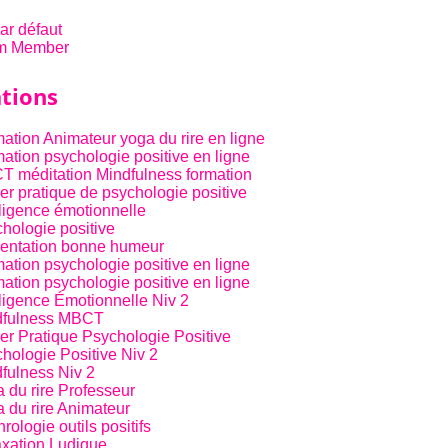
par défaut
m Member
tions
ation Animateur yoga du rire en ligne
ation psychologie positive en ligne
 méditation Mindfulness formation
ier pratique de psychologie positive
lligence émotionnelle
hologie positive
entation bonne humeur
ation psychologie positive en ligne
ation psychologie positive en ligne
lligence Émotionnelle Niv 2
dfulness MBCT
ier Pratique Psychologie Positive
hologie Positive Niv 2
fulness Niv 2
 du rire Professeur
 du rire Animateur
rologie outils positifs
xation Ludique