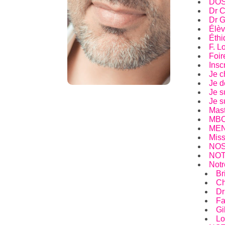
DOS
Dr C
Dr G
Élèv
Éthi
F. L
Foir
Insc
Je c
Je d
Je s
Je s
Mast
MBCT
MEN
Miss
NOS
NO
Notr
Br
C
D
Fa
G
L