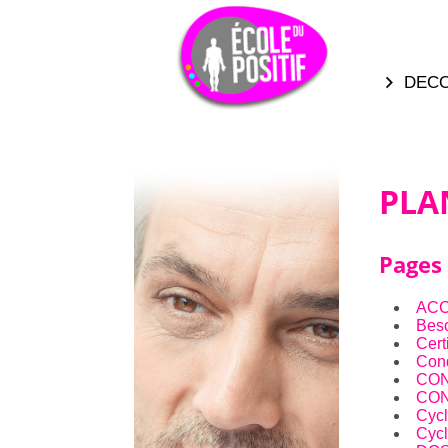
DEC
PLA
Pages
ACC
Beso
Cert
Cond
CON
CO
Cycl
Cycl