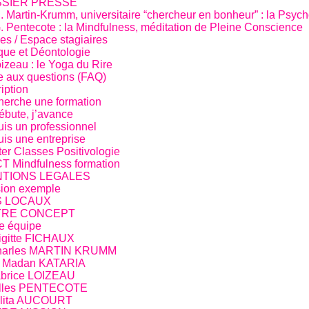
SIER PRESSE
. Martin-Krumm, universitaire “chercheur en bonheur” : la Psych
. Pentecote : la Mindfulness, méditation de Pleine Conscience
es / Espace stagiaires
que et Déontologie
oizeau : le Yoga du Rire
e aux questions (FAQ)
ription
herche une formation
ébute, j’avance
uis un professionnel
uis une entreprise
er Classes Positivologie
 Mindfulness formation
TIONS LEGALES
ion exemple
 LOCAUX
TRE CONCEPT
e équipe
igitte FICHAUX
harles MARTIN KRUMM
r Madan KATARIA
brice LOIZEAU
illes PENTECOTE
olita AUCOURT