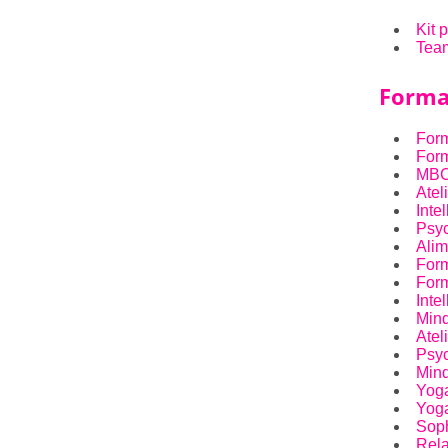
Kit 
Tea
Forma
Form
Form
MBCT
Atel
Inte
Psyc
Alim
Form
Form
Inte
Min
Atel
Psyc
Mind
Yoga
Yoga
Soph
Rela