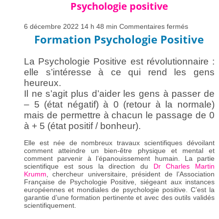
Psychologie positive
« Énorme merci pour cette journée positive, aussi forte
en émotions » P.Z
« En plus, beau cadeau que nous offre cette formation.
sur
6 décembre 2022 14 h 48 min
Commentaires fermés
Merci à tous » C.P
Psycholog
Formation Psychologie Positive
« Je vous recommande les stages de Lolita, elle vous
positive
communiquera sa fantastique énergie vitale. Très très
bien » Dr Madan Kataria « Pleins d’exercices à
La Psychologie Positive est révolutionnaire :
reproduire ! » M.D
elle s’intéresse à ce qui rend les gens
« Ravi de cette rencontre : une découverte, une
assimilation et déjà un expérience réussie en 1 seul jour.
heureux.
Bravo, je suis désormais heureux de ces bienfaits » P.G
Il ne s’agit plus d’aider les gens à passer de
« C’est fort et fort intéressant. Bravo à Lolita et à sa belle
– 5 (état négatif) à 0 (retour à la normale)
présence » P.L
« Excellente journée, très riche et très vraie, merci à la
mais de permettre à chacun le passage de 0
formatrice » G.D
à + 5 (état positif / bonheur).
« On devrait apprendre l’intelligence émotionnelle à
l’École, j’en ressors plus forte, plus confiante en moi et je
Elle est née de nombreux travaux scientifiques dévoilant
crois bien avoir gagné en assurance dans ma vie de tous
comment atteindre un bien-être physique et mental et
les jours. Mille merci Lolita, c’était tout simplement génial
comment parvenir à l’épanouissement humain. La partie
» F.R
scientifique est sous la direction du
Dr Charles Martin
« Je suis très surpris de cet atelier avec Lolita Aucourt,
Krumm
, chercheur universitaire, président de l’Association
ne connaissant pas le thème. Je n’imaginais pas le
Française de Psychologie Positive, siégeant aux instances
potentiel de ces exercices, c’est puissant et vraiment
européennes et mondiales de psychologie positive. C’est la
vécu très positivement. » J.B
garantie d’une formation pertinente et avec des outils validés
« J’étais déjà ravie de la première journée, les 2 autres
scientifiquement.
sont encore mieux. Application immédiate dans mon