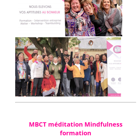
prête à l”utiliser en cabinet et
auprès de mes clients. Je
pressens un avenir beaucoup
plus radieux. Grand merci.” B T
“Intervenante au top, 3 jours passionnants et j’en perçois
les bénéfices. Bravo encore !” JP G
“Excellent programme de 3 jours, varié et ludique, qui
pose bien les choses avec des outils concrets de
psychologie positive. Très pertinent dans son quotidien. ”
F M
“Je suis désormais convaincue par tant de facilité et
d’efficacité. Félicitations à Me Justine Chabanne pour
ses talents de transmission à distance. ” L P
“WAAOOO, la vague de bonheur est tombée sur moi. Je
vais continuer les exercices appris et jusqu’où ça va aller
? Je suis impatiente de vivre les autres changements.
C’est revitalisant ! ” C C
“Je suis surpris par le richesse, la sagesse et la simplicité
de cette formation. Bravo à la formatrice qui vit ce qu’elle
partage.” V C
MBCT méditation Mindfulness
“Déjà, après le 1er jour, j’ai contaminé de positif ma
formation
famille : ça change tout.” B P