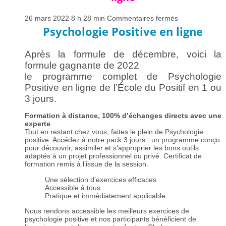
“Je suis surpris par le richesse, la sagesse et la simplicité
de cette formation. Bravo à la formatrice qui vit ce qu’elle
sur
26 mars 2022 8 h 28 min
Commentaires fermés
partage.” V C
Formation
Psychologie Positive en ligne
psychologie
“Déjà, après le 1er jour, j’ai contaminé de positif ma
positive
famille : ça change tout.” B P
en
Après la formule de décembre, voici la
ligne
formule gagnante de 2022
le programme complet de Psychologie
Positive en ligne de l’École du Positif en 1 ou
3 jours.
Fo
rmation à distance, 100% d’échanges directs avec une
golden circle
experte
Tout en restant chez vous, faites le plein de Psychologie
positive. Accédez à notre pack 3 jours : un programme conçu
pour découvrir, assimiler et s’approprier les bons outils
adaptés à un projet professionnel ou privé. Certificat de
formation remis à l’issue de la session.
Une sélection d’exercices efficaces
Accessible à tous
Pratique et immédiatement applicable
Nous rendons accessible les meilleurs exercices de
psychologie positive et nos participants bénéficient de