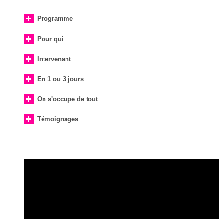
Programme
Pour qui
Intervenant
En 1 ou 3 jours
On s'occupe de tout
Témoignages
“J’ai mieux compris la psychologie
positive et me sens maintenant
prête à l”utiliser en cabinet et
auprès de mes clients. Je
pressens un avenir beaucoup
plus radieux. Grand merci.” B T