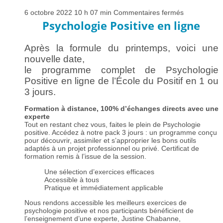
sur
6 octobre 2022 10 h 07 min
Commentaires fermés
Formation
Psychologie Positive en ligne
psychologie
positive
en
Après la formule du printemps, voici une
ligne
Exemple, un
nouvelle date,
sommeil perturbé engendre des troubles de
l’humeur : nous apprendrons les astuces pour
le programme complet de Psychologie
éviter ce piège.
Positive en ligne de l’École du Positif en 1 ou
3 jours.
Fo
rmation à distance, 100% d’échanges directs avec une
experte
Tout en restant chez vous, faites le plein de Psychologie
positive. Accédez à notre pack 3 jours : un programme conçu
pour découvrir, assimiler et s’approprier les bons outils
adaptés à un projet professionnel ou privé. Certificat de
formation remis à l’issue de la session.
Une sélection d’exercices efficaces
Accessible à tous
Pratique et immédiatement applicable
Nous rendons accessible les meilleurs exercices de
psychologie positive et nos participants bénéficient de
l’enseignement d’une experte, Justine Chabanne,