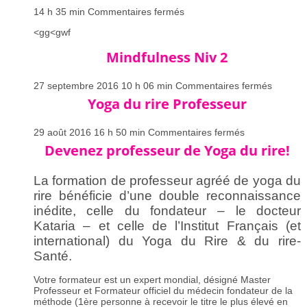
sur
14 h 35 min
Commentaires fermés
Psychologie
<gg<gwf
Positive
Niv
Mindfulness Niv 2
2
sur
27 septembre 2016 10 h 06 min
Commentaires fermés
Mindful
Yoga du rire Professeur
Niv
2
sur
29 août 2016 16 h 50 min
Commentaires fermés
Yoga
Devenez professeur de Yoga du rire!
du
rire
Professeur
La formation de professeur agréé de yoga du
rire bénéficie d’une double reconnaissance
inédite, celle du fondateur – le docteur
Kataria – et celle de l’Institut Français (et
international) du Yoga du Rire & du rire-
Santé.
Votre formateur est un expert mondial, désigné Master
Professeur et Formateur officiel du médecin fondateur de la
méthode (1ère personne à recevoir le titre le plus élevé en