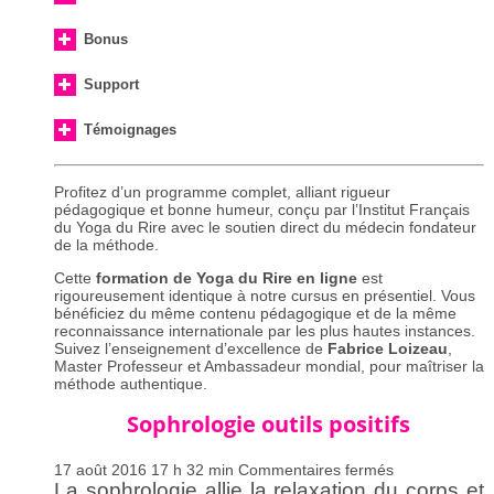
Bonus
Support
Témoignages
Profitez d’un programme complet, alliant rigueur
pédagogique et bonne humeur, conçu par l’Institut Français
du Yoga du Rire avec le soutien direct du médecin fondateur
de la méthode.
Cette
formation de Yoga du Rire en ligne
est
rigoureusement identique à notre cursus en présentiel. Vous
bénéficiez du même contenu pédagogique et de la même
reconnaissance internationale par les plus hautes instances.
Suivez l’enseignement d’excellence de
Fabrice Loizeau
,
Master Professeur et Ambassadeur mondial, pour maîtriser la
méthode authentique.
Sophrologie outils positifs
sur
17 août 2016 17 h 32 min
Commentaires fermés
Sophrologie
La sophrologie allie la relaxation du corps et