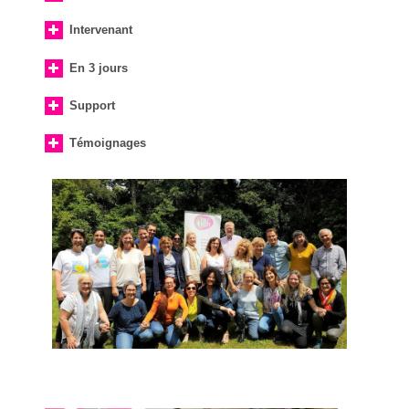
Intervenant
En 3 jours
Support
Témoignages
“Que de connaissances et de sympathie, intervenant au
top” Z.P
“Excellente journée de formation avec des outils concrets
de psychologie positive à ramener dans son quotidien
professionnel. Bravo” L.A
“Intervenant très intéressant avec une culture sur le
positif énorme”. B.P
“Je ressors convaincue et très agréablement surprise par
autant de facilité et d’efficacité. Bravo pour ces journées
et dans un cadre idéal” M.P
“La psychologie positive rendue efficace et très
accessible : il me tarde de commencer l’application
personnelle et de diffuser les outils présentés. Du coup,
je sens mon optimisme augmenté.” N.K
“Quelle richesse” A.D