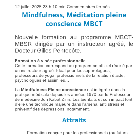
sur
12 juillet 2025 23 h 10 min
Commentaires fermés
MBCT
Mindfulness, Méditation pleine
méditation
Mindfulness
conscience MBCT
formation
Nouvelle formation au programme MBCT-
MBSR dirigée par un instructeur agréé, le
Docteur Gilles Pentecôte.
golden circle
Fo
rmation à visée professionnelle
Cette formation correspond au programme officiel réalisé par
un instructeur agréé. Idéal pour les sophrologues,
professeurs de yoga, professionnels de la relation d’aide,
psychologues et assimilés…
La
Mindfulness Pleine conscience
est intégrée dans la
pratique médicale depuis les années 1970 par le Professeur
de médecine Jon Kabat Zinn. Les bienfaits et son impact font
d’elle une technique majeure dans l’arsenal anti stress et
préventif des dépressions, notamment.
Attraits
Formation conçue pour les professionnels (ou futurs